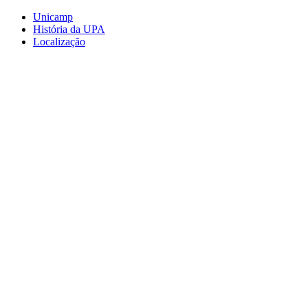
Conteúdo principal
Menu principal
Rodapé
Unicamp
História da UPA
Localização
Aumentar fonte
Diminuir fonte