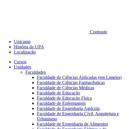
Contraste
Unicamp
História da UPA
Localização
Cursos
Unidades
Faculdades
Faculdade de Ciências Aplicadas (em Limeira)
Faculdade de Ciências Farmacêuticas
Faculdade de Ciências Médicas
Faculdade de Educação
Faculdade de Educação Física
Faculdade de Enfermagem
Faculdade de Engenharia Agrícola
Faculdade de Engenharia Civil, Arquitetura e
Urbanismo
Faculdade de Engenharia de Alimentos