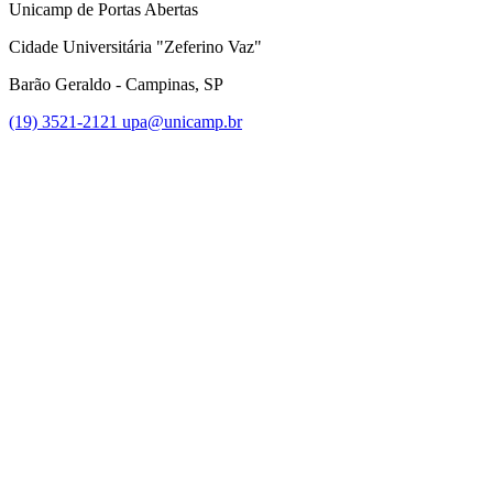
Unicamp de Portas Abertas
Cidade Universitária "Zeferino Vaz"
Barão Geraldo - Campinas, SP
(19) 3521-2121
upa@unicamp.br
Link para o Facebook
Link para o Instagram
Link para o Youtube