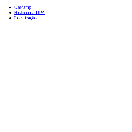
Conteúdo principal
Menu principal
Rodapé
Unicamp
História da UPA
Localização
Aumentar fonte
Diminuir fonte