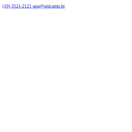
(19) 3521-2121
upa@unicamp.br
Link para o Facebook
Link para o Instagram
Link para o Youtube