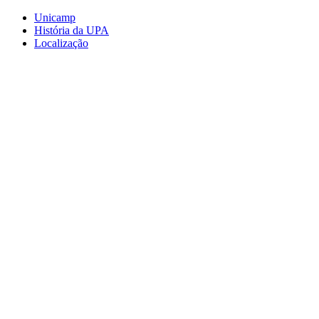
Conteúdo principal
Menu principal
Rodapé
Unicamp
História da UPA
Localização
Aumentar fonte
Diminuir fonte