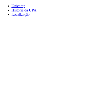
Conteúdo principal
Menu principal
Rodapé
Unicamp
História da UPA
Localização
Aumentar fonte
Diminuir fonte