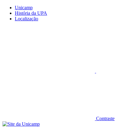
Conteúdo principal
Menu principal
Rodapé
Unicamp
História da UPA
Localização
Aumentar fonte
Contraste