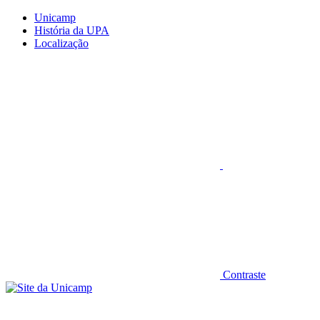
Conteúdo principal
Menu principal
Rodapé
Unicamp
História da UPA
Localização
Aumentar fonte
Contraste