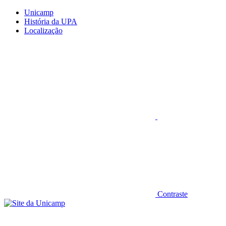
Conteúdo principal
Menu principal
Rodapé
Unicamp
História da UPA
Localização
Aumentar fonte
Contraste