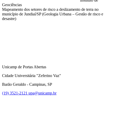
Instituto de
Geociências
Mapeamento dos setores de risco a deslizamento de terra no
município de Jundiaí/SP (Geologia Urbana – Gestão de risco e
desastre)
Compartilhar na agen
Unicamp de Portas Abertas
Cidade Universitária "Zeferino Vaz"
Barão Geraldo - Campinas, SP
(19) 3521-2121
upa@unicamp.br
Link para o Facebook