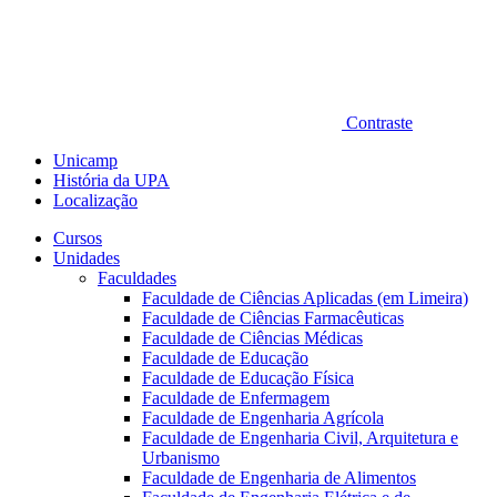
Contraste
Unicamp
História da UPA
Localização
Cursos
Unidades
Faculdades
Faculdade de Ciências Aplicadas (em Limeira)
Faculdade de Ciências Farmacêuticas
Faculdade de Ciências Médicas
Faculdade de Educação
Faculdade de Educação Física
Faculdade de Enfermagem
Faculdade de Engenharia Agrícola
Faculdade de Engenharia Civil, Arquitetura e
Urbanismo
Faculdade de Engenharia de Alimentos