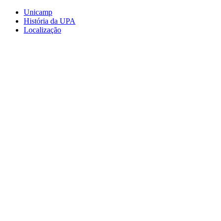
Conteúdo principal
Menu principal
Rodapé
Unicamp
História da UPA
Localização
Aumentar fonte
Diminuir fonte