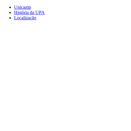
Conteúdo principal
Menu principal
Rodapé
Unicamp
História da UPA
Localização
Aumentar fonte
Diminuir fonte