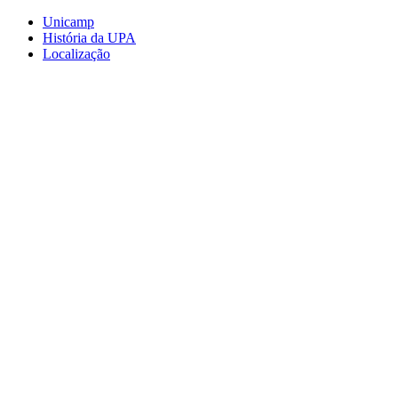
Conteúdo principal
Menu principal
Rodapé
Unicamp
História da UPA
Localização
Aumentar fonte
Diminuir fonte