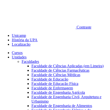
Contraste
Unicamp
História da UPA
Localização
Cursos
Unidades
Faculdades
Faculdade de Ciências Aplicadas (em Limeira)
Faculdade de Ciências Farmacêuticas
Faculdade de Ciências Médicas
Faculdade de Educação
Faculdade de Educação Física
Faculdade de Enfermagem
Faculdade de Engenharia Agrícola
Faculdade de Engenharia Civil, Arquitetura e
Urbanismo
Faculdade de Engenharia de Alimentos