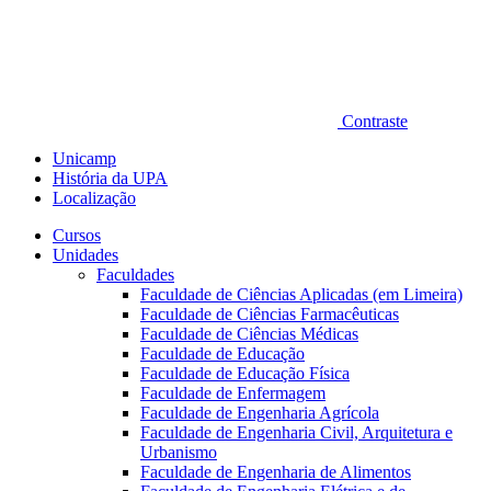
Contraste
Unicamp
História da UPA
Localização
Cursos
Unidades
Faculdades
Faculdade de Ciências Aplicadas (em Limeira)
Faculdade de Ciências Farmacêuticas
Faculdade de Ciências Médicas
Faculdade de Educação
Faculdade de Educação Física
Faculdade de Enfermagem
Faculdade de Engenharia Agrícola
Faculdade de Engenharia Civil, Arquitetura e
Urbanismo
Faculdade de Engenharia de Alimentos