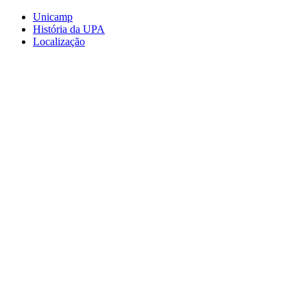
Conteúdo principal
Menu principal
Rodapé
Unicamp
História da UPA
Localização
Aumentar fonte
Diminuir fonte