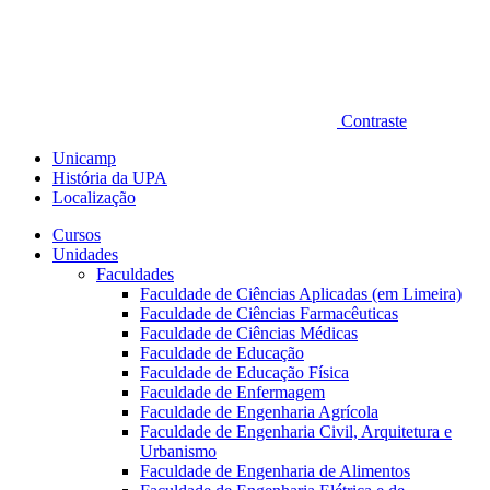
Contraste
Unicamp
História da UPA
Localização
Cursos
Unidades
Faculdades
Faculdade de Ciências Aplicadas (em Limeira)
Faculdade de Ciências Farmacêuticas
Faculdade de Ciências Médicas
Faculdade de Educação
Faculdade de Educação Física
Faculdade de Enfermagem
Faculdade de Engenharia Agrícola
Faculdade de Engenharia Civil, Arquitetura e
Urbanismo
Faculdade de Engenharia de Alimentos