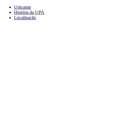
Conteúdo principal
Menu principal
Rodapé
Unicamp
História da UPA
Localização
Aumentar fonte
Diminuir fonte