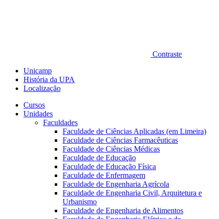
Contraste
Unicamp
História da UPA
Localização
Cursos
Unidades
Faculdades
Faculdade de Ciências Aplicadas (em Limeira)
Faculdade de Ciências Farmacêuticas
Faculdade de Ciências Médicas
Faculdade de Educação
Faculdade de Educação Física
Faculdade de Enfermagem
Faculdade de Engenharia Agrícola
Faculdade de Engenharia Civil, Arquitetura e
Urbanismo
Faculdade de Engenharia de Alimentos