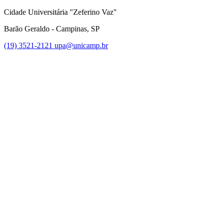
Cidade Universitária "Zeferino Vaz"
Barão Geraldo - Campinas, SP
(19) 3521-2121
upa@unicamp.br
Link para o Facebook
Link para o Instagram
Link para o Youtube