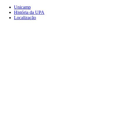
Conteúdo principal
Menu principal
Rodapé
Unicamp
História da UPA
Localização
Aumentar fonte
Diminuir fonte