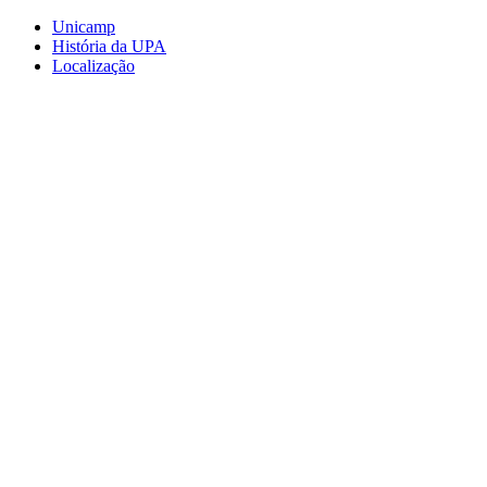
Conteúdo principal
Menu principal
Rodapé
Unicamp
História da UPA
Localização
Aumentar fonte
Diminuir fonte