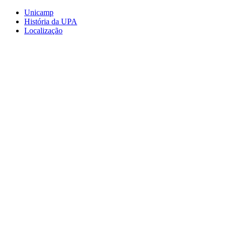
Conteúdo principal
Menu principal
Rodapé
Unicamp
História da UPA
Localização
Aumentar fonte
Diminuir fonte