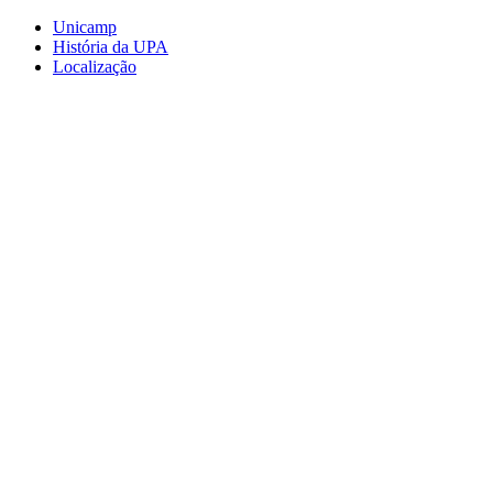
Conteúdo principal
Menu principal
Rodapé
Unicamp
História da UPA
Localização
Aumentar fonte
Diminuir fonte