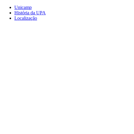
Conteúdo principal
Menu principal
Rodapé
Unicamp
História da UPA
Localização
Aumentar fonte
Diminuir fonte