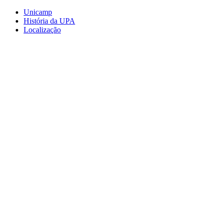
Conteúdo principal
Menu principal
Rodapé
Unicamp
História da UPA
Localização
Aumentar fonte
Diminuir fonte