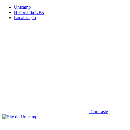
Conteúdo principal
Menu principal
Rodapé
Unicamp
História da UPA
Localização
Aumentar fonte
Contraste