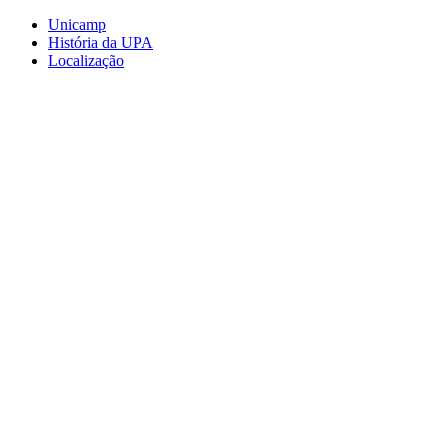
Conteúdo principal
Menu principal
Rodapé
Unicamp
História da UPA
Localização
Aumentar fonte
Diminuir fonte