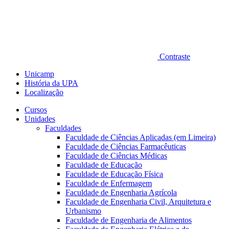
Contraste
Unicamp
História da UPA
Localização
Cursos
Unidades
Faculdades
Faculdade de Ciências Aplicadas (em Limeira)
Faculdade de Ciências Farmacêuticas
Faculdade de Ciências Médicas
Faculdade de Educação
Faculdade de Educação Física
Faculdade de Enfermagem
Faculdade de Engenharia Agrícola
Faculdade de Engenharia Civil, Arquitetura e
Urbanismo
Faculdade de Engenharia de Alimentos