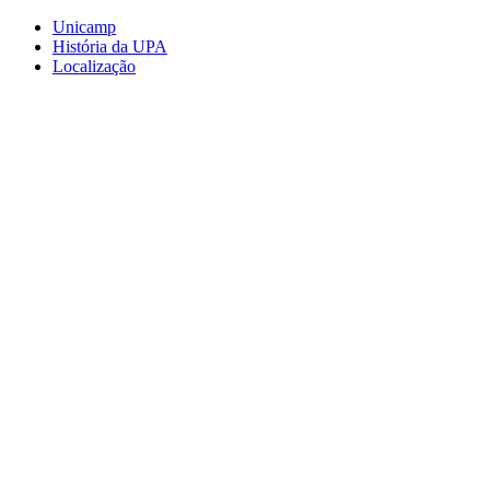
Conteúdo principal
Menu principal
Rodapé
Unicamp
História da UPA
Localização
Aumentar fonte
Diminuir fonte