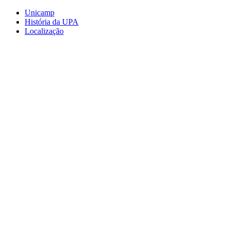
Conteúdo principal
Menu principal
Rodapé
Unicamp
História da UPA
Localização
Aumentar fonte
Diminuir fonte