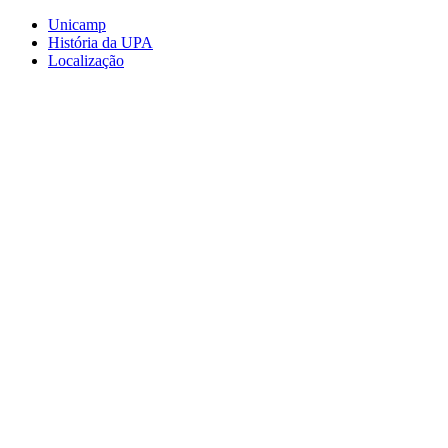
Conteúdo principal
Menu principal
Rodapé
Unicamp
História da UPA
Localização
Aumentar fonte
Diminuir fonte