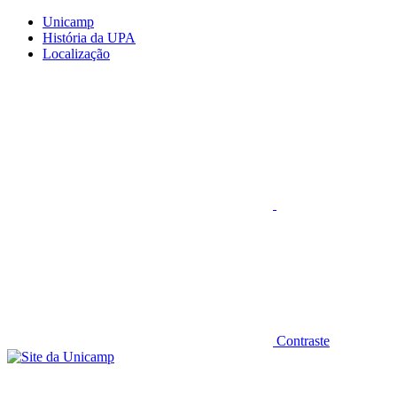
Conteúdo principal
Menu principal
Rodapé
Unicamp
História da UPA
Localização
Aumentar fonte
Contraste