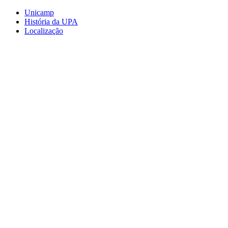
Conteúdo principal
Menu principal
Rodapé
Unicamp
História da UPA
Localização
Aumentar fonte
Diminuir fonte