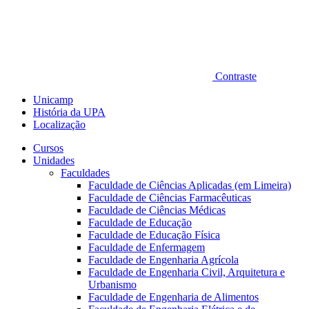
Contraste
Unicamp
História da UPA
Localização
Cursos
Unidades
Faculdades
Faculdade de Ciências Aplicadas (em Limeira)
Faculdade de Ciências Farmacêuticas
Faculdade de Ciências Médicas
Faculdade de Educação
Faculdade de Educação Física
Faculdade de Enfermagem
Faculdade de Engenharia Agrícola
Faculdade de Engenharia Civil, Arquitetura e
Urbanismo
Faculdade de Engenharia de Alimentos