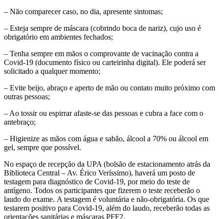
– Não comparecer caso, no dia, apresente sintomas;
– Esteja sempre de máscara (cobrindo boca de nariz), cujo uso é
obrigatório em ambientes fechados;
– Tenha sempre em mãos o comprovante de vacinação contra a
Covid-19 (documento físico ou carteirinha digital). Ele poderá ser
solicitado a qualquer momento;
– Evite beijo, abraço e aperto de mão ou contato muito próximo com
outras pessoas;
– Ao tossir ou espirrar afaste-se das pessoas e cubra a face com o
antebraço;
– Higienize as mãos com água e sabão, álcool a 70% ou álcool em
gel, sempre que possível.
No espaço de recepção da UPA (bolsão de estacionamento atrás da
Biblioteca Central – Av. Érico Veríssimo), haverá um posto de
testagem para diagnóstico de Covid-19, por meio do teste de
antígeno. Todos os participantes que fizerem o teste receberão o
laudo do exame. A testagem é voluntária e não-obrigatória. Os que
testarem positivo para Covid-19, além do laudo, receberão todas as
orientações sanitárias e máscaras PFF2.