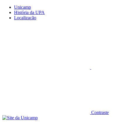
Conteúdo principal
Menu principal
Rodapé
Unicamp
História da UPA
Localização
Aumentar fonte
Contraste