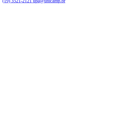
(19) 3521-2121
upa@unicamp.br
Link para o Facebook
Link para o Instagram
Link para o Youtube