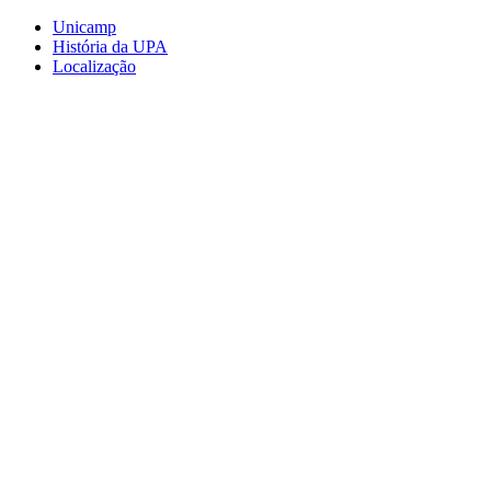
Conteúdo principal
Menu principal
Rodapé
Unicamp
História da UPA
Localização
Aumentar fonte
Diminuir fonte