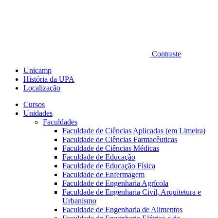
Contraste
Unicamp
História da UPA
Localização
Cursos
Unidades
Faculdades
Faculdade de Ciências Aplicadas (em Limeira)
Faculdade de Ciências Farmacêuticas
Faculdade de Ciências Médicas
Faculdade de Educação
Faculdade de Educação Física
Faculdade de Enfermagem
Faculdade de Engenharia Agrícola
Faculdade de Engenharia Civil, Arquitetura e
Urbanismo
Faculdade de Engenharia de Alimentos