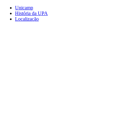
Conteúdo principal
Menu principal
Rodapé
Unicamp
História da UPA
Localização
Aumentar fonte
Diminuir fonte