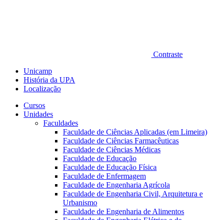
Contraste
Unicamp
História da UPA
Localização
Cursos
Unidades
Faculdades
Faculdade de Ciências Aplicadas (em Limeira)
Faculdade de Ciências Farmacêuticas
Faculdade de Ciências Médicas
Faculdade de Educação
Faculdade de Educação Física
Faculdade de Enfermagem
Faculdade de Engenharia Agrícola
Faculdade de Engenharia Civil, Arquitetura e
Urbanismo
Faculdade de Engenharia de Alimentos