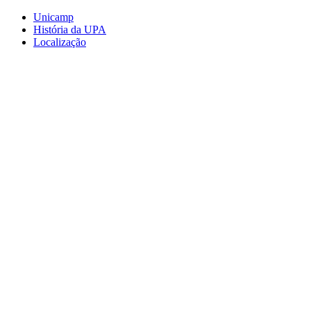
Conteúdo principal
Menu principal
Rodapé
Unicamp
História da UPA
Localização
Aumentar fonte
Diminuir fonte