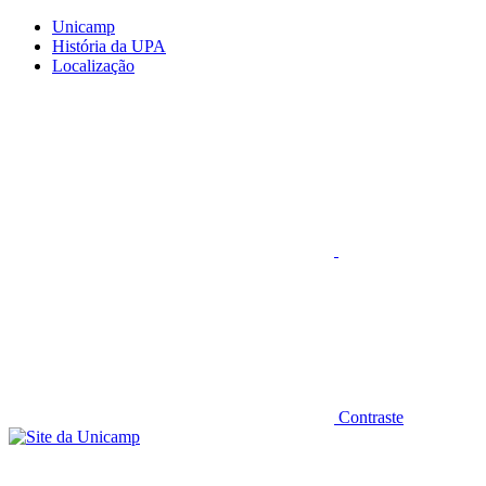
Conteúdo principal
Menu principal
Rodapé
Unicamp
História da UPA
Localização
Aumentar fonte
Contraste