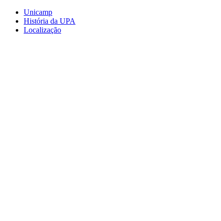
Conteúdo principal
Menu principal
Rodapé
Unicamp
História da UPA
Localização
Aumentar fonte
Diminuir fonte