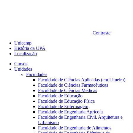
Contraste
Unicamp
História da UPA
Localização
Cursos
Unidades
Faculdades
Faculdade de Ciências Aplicadas (em Limeira)
Faculdade de Ciências Farmacêuticas
Faculdade de Ciências Médicas
Faculdade de Educação
Faculdade de Educação Física
Faculdade de Enfermagem
Faculdade de Engenharia Agrícola
Faculdade de Engenharia Civil, Arquitetura e
Urbanismo
Faculdade de Engenharia de Alimentos