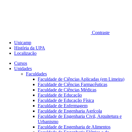
Contraste
Unicamp
História da UPA
Localização
Cursos
Unidades
Faculdades
Faculdade de Ciências Aplicadas (em Limeira)
Faculdade de Ciências Farmacêuticas
Faculdade de Ciências Médicas
Faculdade de Educação
Faculdade de Educação Física
Faculdade de Enfermagem
Faculdade de Engenharia Agrícola
Faculdade de Engenharia Civil, Arquitetura e
Urbanismo
Faculdade de Engenharia de Alimentos