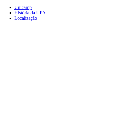
Conteúdo principal
Menu principal
Rodapé
Unicamp
História da UPA
Localização
Aumentar fonte
Diminuir fonte