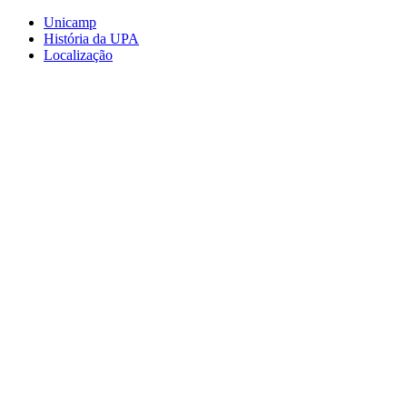
Conteúdo principal
Menu principal
Rodapé
Unicamp
História da UPA
Localização
Aumentar fonte
Diminuir fonte