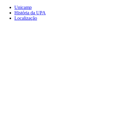
Conteúdo principal
Menu principal
Rodapé
Unicamp
História da UPA
Localização
Aumentar fonte
Diminuir fonte