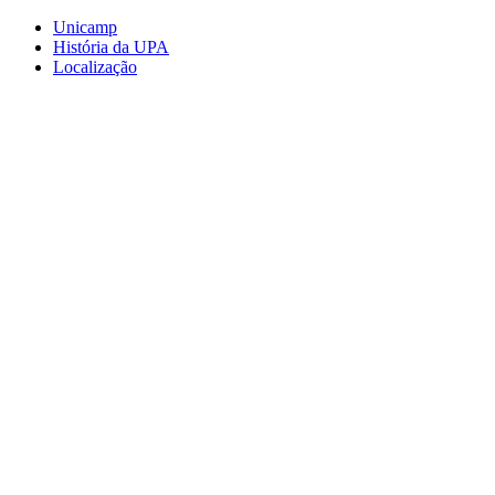
Conteúdo principal
Menu principal
Rodapé
Unicamp
História da UPA
Localização
Aumentar fonte
Diminuir fonte