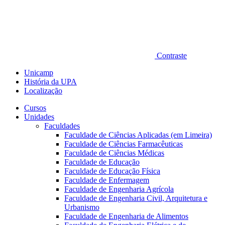
Contraste
Unicamp
História da UPA
Localização
Cursos
Unidades
Faculdades
Faculdade de Ciências Aplicadas (em Limeira)
Faculdade de Ciências Farmacêuticas
Faculdade de Ciências Médicas
Faculdade de Educação
Faculdade de Educação Física
Faculdade de Enfermagem
Faculdade de Engenharia Agrícola
Faculdade de Engenharia Civil, Arquitetura e
Urbanismo
Faculdade de Engenharia de Alimentos