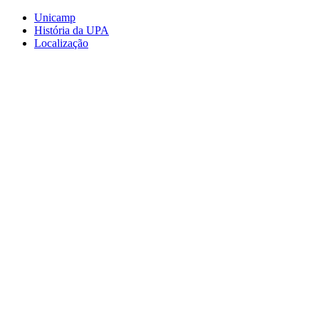
Conteúdo principal
Menu principal
Rodapé
Unicamp
História da UPA
Localização
Aumentar fonte
Diminuir fonte