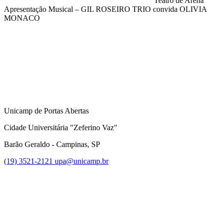
Teatro de Arena
Apresentação Musical – GIL ROSEIRO TRIO convida OLIVIA
MONACO
Compartilhar na agen
Unicamp de Portas Abertas
Cidade Universitária "Zeferino Vaz"
Barão Geraldo - Campinas, SP
(19) 3521-2121
upa@unicamp.br
Link para o Facebook