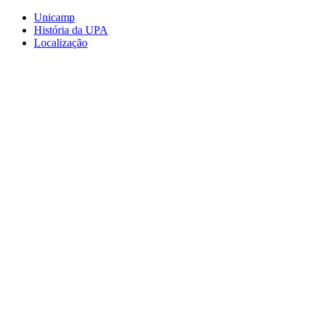
Conteúdo principal
Menu principal
Rodapé
Unicamp
História da UPA
Localização
Aumentar fonte
Diminuir fonte