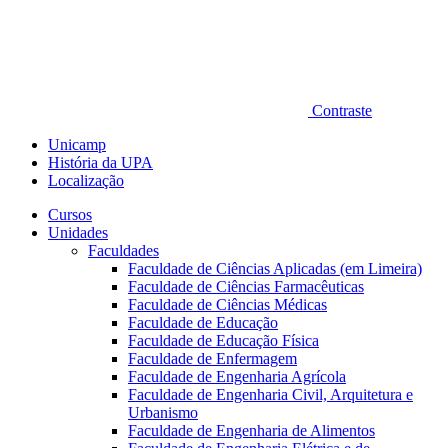
Contraste
Unicamp
História da UPA
Localização
Cursos
Unidades
Faculdades
Faculdade de Ciências Aplicadas (em Limeira)
Faculdade de Ciências Farmacêuticas
Faculdade de Ciências Médicas
Faculdade de Educação
Faculdade de Educação Física
Faculdade de Enfermagem
Faculdade de Engenharia Agrícola
Faculdade de Engenharia Civil, Arquitetura e
Urbanismo
Faculdade de Engenharia de Alimentos