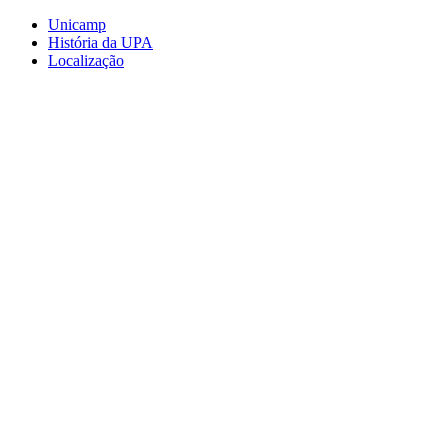
Conteúdo principal
Menu principal
Rodapé
Unicamp
História da UPA
Localização
Aumentar fonte
Diminuir fonte