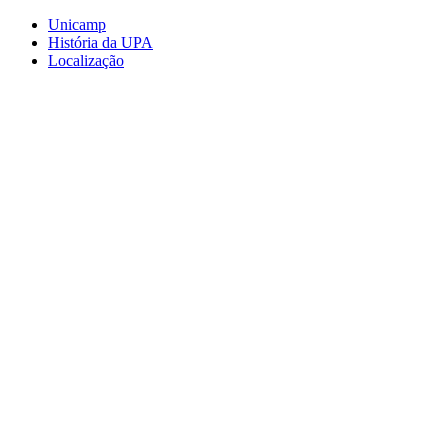
Conteúdo principal
Menu principal
Rodapé
Unicamp
História da UPA
Localização
Aumentar fonte
Diminuir fonte