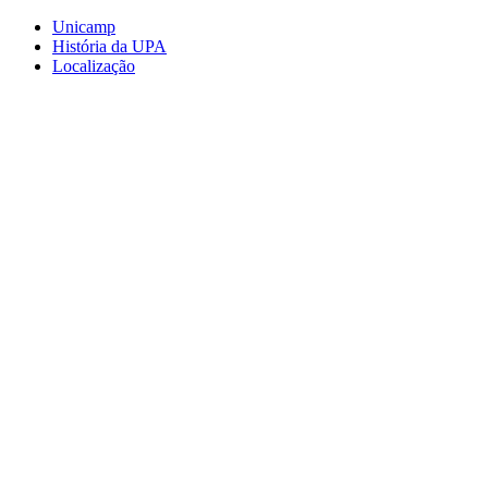
Conteúdo principal
Menu principal
Rodapé
Unicamp
História da UPA
Localização
Aumentar fonte
Diminuir fonte